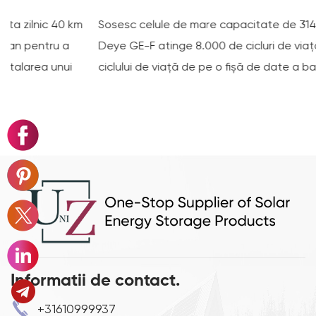
 km
Sosesc celule de mare capacitate de 314 Ah: Cum ser
a
Deye GE-F atinge 8.000 de cicluri de viață Numerele
ui
ciclului de viață de pe o fișă de date a bateriei tind s..
Informatii de contact.
+31610999937