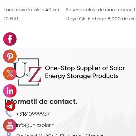
m
Sosesc celule de mare capacitate de 314 Ah: Cum seria
Deye GE-F atinge 8.000 de cicluri de via...
Informatii de contact.
+31610999937
info@unizsolar.nl