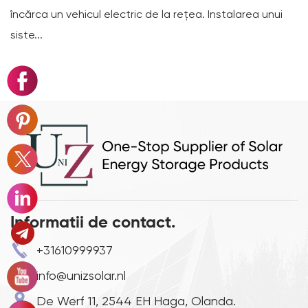
 la rețea. Instalarea unui
ciclului de viață de pe o fișă de
Informatii de contact.
+31610999937
info@unizsolar.nl
De Werf 11, 2544 EH Haga, Olanda.