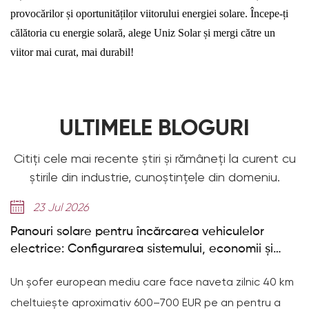
provocărilor și oportunităților viitorului energiei solare. Începe-ți
călătoria cu energie solară, alege Uniz Solar și mergi către un
viitor mai curat, mai durabil!
ULTIMELE BLOGURI
Citiți cele mai recente știri și rămâneți la curent cu
știrile din industrie, cunoștințele din domeniu.
14 Jul 2026
ărcarea vehiculelor
Celulele de 314 Ah explica
stemului, economii și
F atinge peste 8.000 de cicl
e face naveta zilnic 40 km
Sosesc celule de mare capacit
–700 EUR pe an pentru a
Deye GE-F atinge 8.000 de cicl