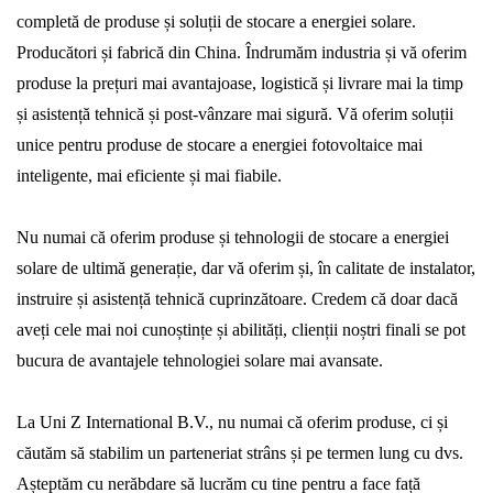
completă de produse și soluții de stocare a energiei solare.
Producători și fabrică din China. Îndrumăm industria și vă oferim
produse la prețuri mai avantajoase, logistică și livrare mai la timp
și asistență tehnică și post-vânzare mai sigură. Vă oferim soluții
unice pentru produse de stocare a energiei fotovoltaice mai
inteligente, mai eficiente și mai fiabile.
Nu numai că oferim produse și tehnologii de stocare a energiei
solare de ultimă generație, dar vă oferim și, în calitate de instalator,
instruire și asistență tehnică cuprinzătoare. Credem că doar dacă
aveți cele mai noi cunoștințe și abilități, clienții noștri finali se pot
bucura de avantajele tehnologiei solare mai avansate.
La Uni Z International B.V., nu numai că oferim produse, ci și
căutăm să stabilim un parteneriat strâns și pe termen lung cu dvs.
Așteptăm cu nerăbdare să lucrăm cu tine pentru a face față