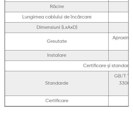
Răcire
Lungimea cablului de încărcare
Dimensiuni (LxAxD)
Aproximat
Greutate
Instalare
Certificare și standard
GB/T 184
Standarde
33008
Certificare