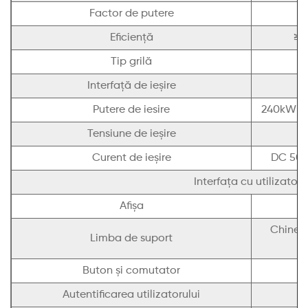
Factor de putere
≥
Eficienţă
≥9
Tip grilă
Interfață de ieșire
Putere de iesire
240kW ma
Tensiune de ieșire
Curent de ieșire
DC 500
Interfața cu utilizatoru
Afişa
Chineză
Limba de suport
Buton și comutator
Autentificarea utilizatorului