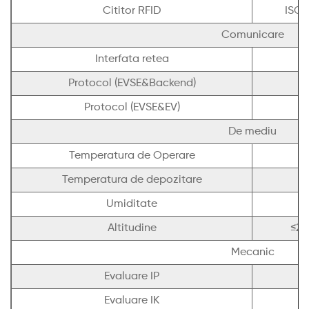
Cititor RFID
ISO/
Comunicare
Interfata retea
Protocol (EVSE&Backend)
Protocol (EVSE&EV)
De mediu
Temperatura de Operare
Temperatura de depozitare
Umiditate
5
Altitudine
≤20
Mecanic
Evaluare IP
Evaluare IK