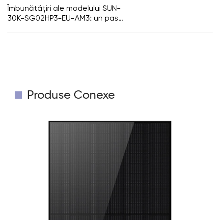
Îmbunătățiri ale modelului SUN-
30K-SG02HP3-EU-AM3: un pas
înainte față de modelul SG01HP3-
EU-BM3
Produse Conexe